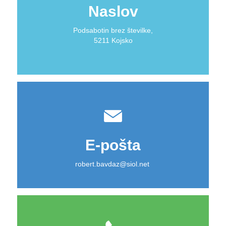
Naslov
Podsabotin brez številke,
5211 Kojsko
E-pošta
robert.bavdaz@siol.net