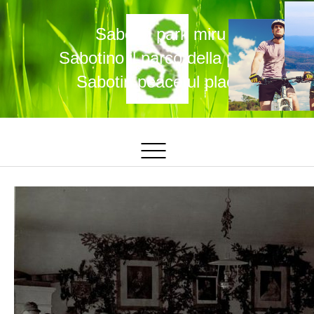
Sabotin park miru
Sabotino il parco della pace
Sabotin peaceful place