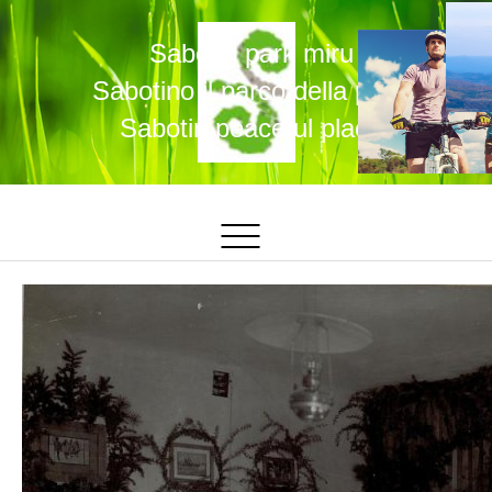
Sabotin park miru
Sabotino il parco della pace
Sabotin peaceful place