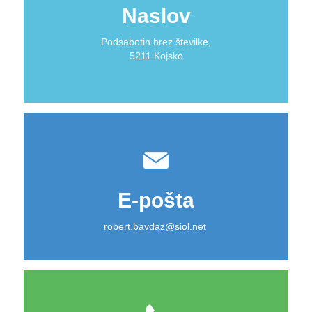
Naslov
Podsabotin brez številke,
5211 Kojsko
E-pošta
robert.bavdaz@siol.net