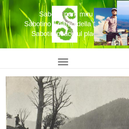
Sabotin park miru
Sabotino il parco della pace
Sabotin peaceful place