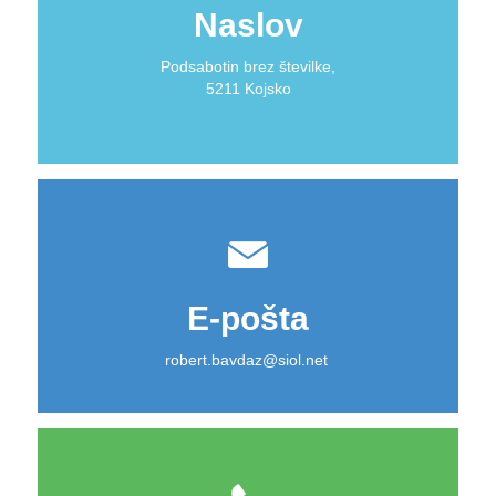
Naslov
Podsabotin brez številke,
5211 Kojsko
E-pošta
robert.bavdaz@siol.net