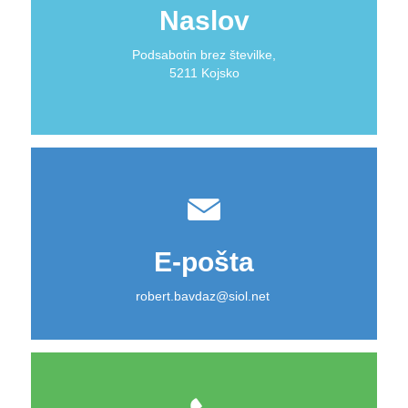
Naslov
Podsabotin brez številke,
5211 Kojsko
E-pošta
robert.bavdaz@siol.net