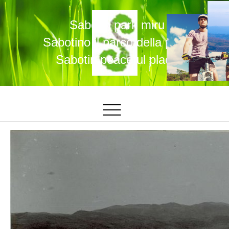
Sabotin park miru
Sabotino il parco della pace
Sabotin peaceful place