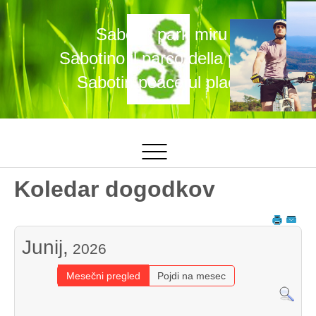
Sabotin park miru
Sabotino il parco della pace
Sabotin peaceful place
Koledar dogodkov
Junij,
2026
Mesečni pregled
Pojdi na mesec