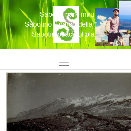
Sabotin park miru
Sabotino il parco della pace
Sabotin peaceful place