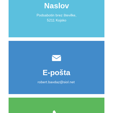
Naslov
Podsabotin brez številke,
5211 Kojsko
E-pošta
robert.bavdaz@siol.net