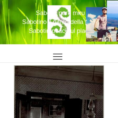
Sabotin park miru
Sabotino il parco della pace
Sabotin peaceful place