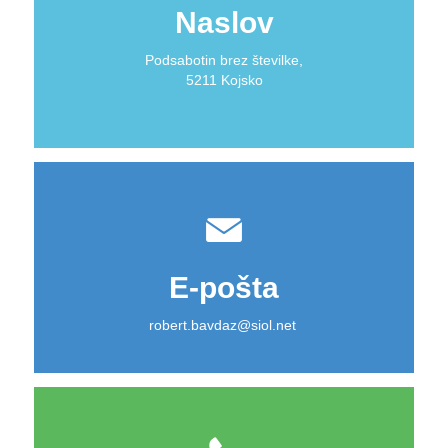
Naslov
Podsabotin brez številke,
5211 Kojsko
E-pošta
robert.bavdaz@siol.net