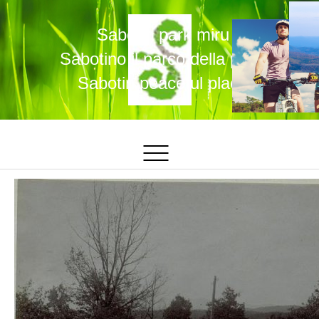
Sabotin park miru
Sabotino il parco della pace
Sabotin peaceful place