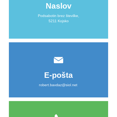
Naslov
Podsabotin brez številke,
5211 Kojsko
E-pošta
robert.bavdaz@siol.net